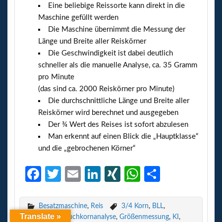
Eine beliebige Reissorte kann direkt in die
Maschine gefüllt werden
Die Maschine übernimmt die Messung der
Länge und Breite aller Reiskörner
Die Geschwindigkeit ist dabei deutlich
schneller als die manuelle Analyse, ca. 35 Gramm
pro Minute
(das sind ca. 2000 Reiskörner pro Minute)
Die durchschnittliche Länge und Breite aller
Reiskörner wird berechnet und ausgegeben
Der ¾ Wert des Reises ist sofort abzulesen
Man erkennt auf einen Blick die „Hauptklasse“
und die „gebrochenen Körner“
Fa
T
E
Li
XI
W
Te
ce
w
m
n
N
h
il
b
itt
ail
ke
G
at
e
Besatzmaschine
,
Reis
3/4 Korn
,
BLL
,
Translate »
Bruchkorn
,
Bruchkornanalyse
,
Größenmessung
,
KI
,
o
er
dI
s
n