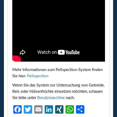
Mehr Informationen zum Pellspection-System finden
Sie hier:
Pellspection
Wenn Sie das System zur Untersuchung von Getreide,
Reis oder Hülsenfrüchte einsetzen möchten, schauen
Sie bitte unter
Besatzmaschine
nach.
Fa
T
E
Li
XI
W
Te