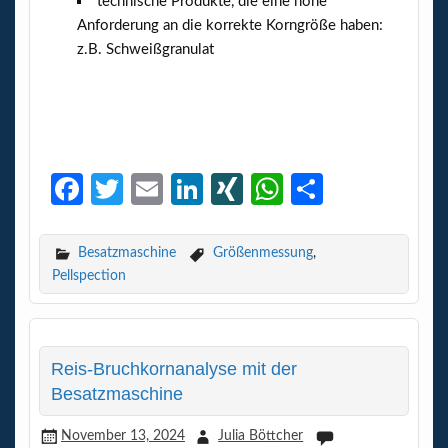
technische Produkte, die eine hohe
Anforderung an die korrekte Korngröße haben:
z.B. Schweißgranulat
Fa
T
E
Li
XI
W
Te
ce
w
m
n
N
h
il
b
itt
ail
ke
G
at
e
Besatzmaschine
Größenmessung
,
Pellspection
o
er
dI
s
n
o
n
A
k
p
Reis-Bruchkornanalyse mit der
p
Besatzmaschine
November 13, 2024
Julia Böttcher