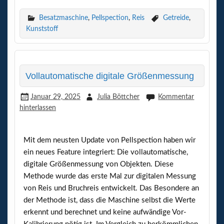
ce
w
m
n
N
h
il
b
itt
ail
ke
G
at
e
Besatzmaschine
,
Pellspection
,
Reis
Getreide
,
Kunststoff
o
er
dI
s
n
o
n
A
k
p
Vollautomatische digitale Größenmessung
p
Januar 29, 2025
Julia Böttcher
Kommentar
hinterlassen
Mit dem neusten Update von Pellspection haben wir
ein neues Feature integriert: Die vollautomatische,
digitale Größenmessung von Objekten. Diese
Methode wurde das erste Mal zur digitalen Messung
von Reis und Bruchreis entwickelt. Das Besondere an
der Methode ist, dass die Maschine selbst die Werte
erkennt und berechnet und keine aufwändige Vor-