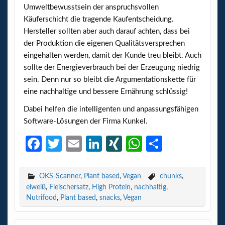
Umweltbewusstsein der anspruchsvollen
Käuferschicht die tragende Kaufentscheidung.
Hersteller sollten aber auch darauf achten, dass bei
der Produktion die eigenen Qualitätsversprechen
eingehalten werden, damit der Kunde treu bleibt. Auch
sollte der Energieverbrauch bei der Erzeugung niedrig
sein. Denn nur so bleibt die Argumentationskette für
eine nachhaltige und bessere Ernährung schlüssig!
Dabei helfen die intelligenten und anpassungsfähigen
Software-Lösungen der Firma Kunkel.
Fa
T
E
Li
XI
W
Te
ce
w
m
n
N
h
il
b
itt
ail
ke
G
at
e
OKS-Scanner
,
Plant based
,
Vegan
chunks
,
eiweiß
,
Fleischersatz
,
High Protein
,
nachhaltig
,
o
er
dI
s
n
Nutrifood
,
Plant based
,
snacks
,
Vegan
o
n
A
k
p