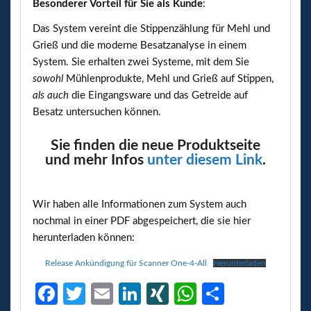
Besonderer Vorteil für Sie als Kunde
:
Das System vereint die Stippenzählung für Mehl und
Grieß und die moderne Besatzanalyse in einem
System. Sie erhalten zwei Systeme, mit dem Sie
sowohl
Mühlenprodukte, Mehl und Grieß auf Stippen,
als auch
die Eingangsware und das Getreide auf
Besatz untersuchen können.
Sie finden die neue Produktseite
und mehr Infos
unter diesem Link
.
Wir haben alle Informationen zum System auch
nochmal in einer PDF abgespeichert, die sie hier
herunterladen können:
Release Ankündigung für Scanner One-4-All
Herunterladen
Fa
T
E
Li
XI
W
Te