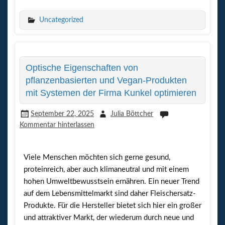
ce
w
m
n
N
h
il
b
itt
ail
ke
G
at
e
Uncategorized
o
er
dI
s
n
o
n
A
k
p
Optische Eigenschaften von
pflanzenbasierten und Vegan-Produkten
p
mit Systemen der Firma Kunkel optimieren
September 22, 2025
Julia Böttcher
Kommentar hinterlassen
Viele Menschen möchten sich gerne gesund,
proteinreich, aber auch klimaneutral und mit einem
hohen Umweltbewusstsein ernähren. Ein neuer Trend
auf dem Lebensmittelmarkt sind daher Fleischersatz-
Produkte. Für die Hersteller bietet sich hier ein großer
und attraktiver Markt, der wiederum durch neue und