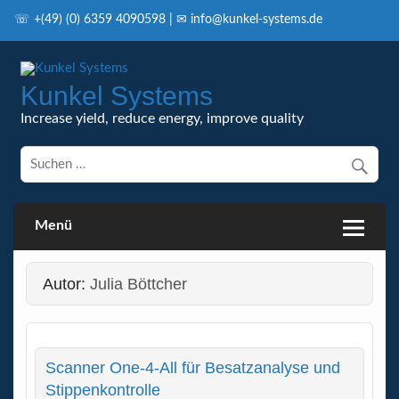
Skip
to
☏ +(49) (0) 6359 4090598 | ✉ info@kunkel-systems.de
content
Kunkel Systems
Increase yield, reduce energy, improve quality
Menü
Autor:
Julia Böttcher
Scanner One-4-All für Besatzanalyse und
Stippenkontrolle