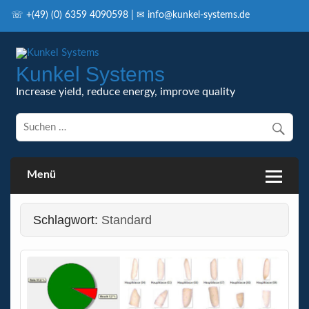
Skip
to
☏ +(49) (0) 6359 4090598 | ✉ info@kunkel-systems.de
content
Kunkel Systems
Increase yield, reduce energy, improve quality
Menü
Schlagwort:
Standard