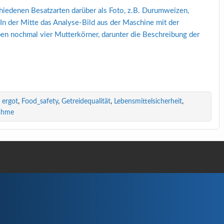
,
ergot
,
Food_safety
,
Getreidequalität
,
Lebensmittelsicherheit
,
ahme