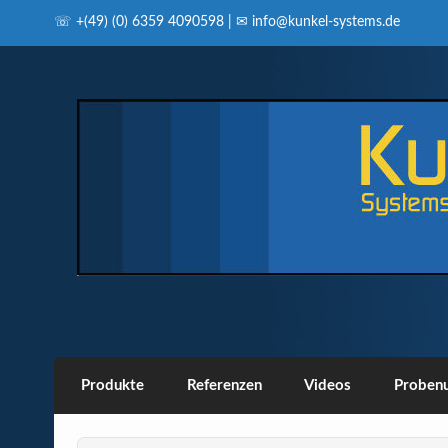
Skip
to
☏ +(49) (0) 6359 4090598 | ✉ info@kunkel-systems.de
content
Produkte
Referenzen
Videos
Probenu