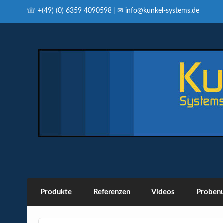
Skip
to
☏ +(49) (0) 6359 4090598 | ✉ info@kunkel-systems.de
content
Produkte
Referenzen
Videos
Probenu