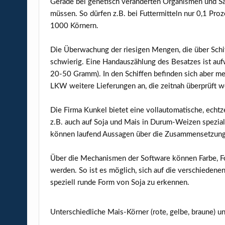
Gerade bei genetisch veränderten Organismen und Saa
müssen. So dürfen z.B. bei Futtermitteln nur 0,1 Proz
1000 Körnern.
Die Überwachung der riesigen Mengen, die über Schiff
schwierig. Eine Handauszählung des Besatzes ist auf
20-50 Gramm). In den Schiffen befinden sich aber 
LKW weitere Lieferungen an, die zeitnah überprüft 
Die Firma Kunkel bietet eine vollautomatische, echtz
z.B. auch auf Soja und Mais in Durum-Weizen spezial
können laufend Aussagen über die Zusammensetzung 
Über die Mechanismen der Software können Farbe, F
werden. So ist es möglich, sich auf die verschiedene
speziell runde Form von Soja zu erkennen.
Unterschiedliche Mais-Körner (rote, gelbe, braune) 