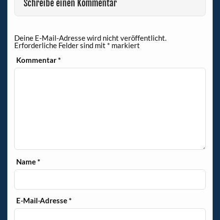
o
dI
A
Schreibe einen Kommentar
o
n
p
k
p
Deine E-Mail-Adresse wird nicht veröffentlicht.
Erforderliche Felder sind mit
*
markiert
Kommentar
*
Name
*
E-Mail-Adresse
*